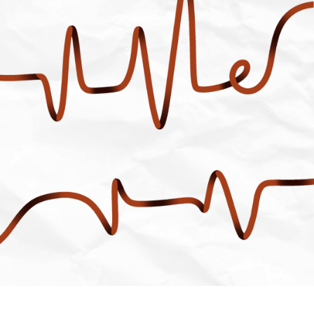
Neve
| Drevet af
WordPress