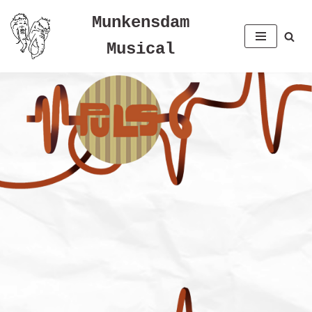
Munkensdam
Spring
Musical
til
indhold