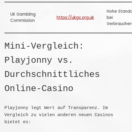
Hohe Standa
UK Gambling
https://ukgc.org.uk
bei
Commission
Verbraucher
Mini-Vergleich:
Playjonny vs.
Durchschnittliches
Online-Casino
Playjonny legt Wert auf Transparenz. Im
Vergleich zu vielen anderen neuen Casinos
bietet es: