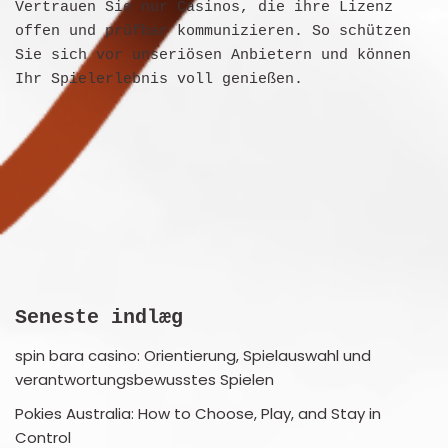
Vertrauen Sie nur Casinos, die ihre Lizenz
offen und prüfbar kommunizieren. So schützen
Sie sich vor unseriösen Anbietern und können
Ihr Spielerlebnis voll genießen.
Seneste indlæg
spin bara casino: Orientierung, Spielauswahl und
verantwortungsbewusstes Spielen
Pokies Australia: How to Choose, Play, and Stay in
Control