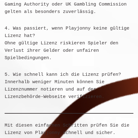
Gaming Authority oder UK Gambling Commission
gelten als besonders zuverlässig.
4. Was passiert, wenn Playjonny keine gültige
Lizenz hat?
Ohne gültige Lizenz riskieren Spieler den
Verlust ihrer Gelder oder unfairen
Spielbedingungen.
5. Wie schnell kann ich die Lizenz prüfen?
Innerhalb weniger Minuten können Sie
Lizenznummer notieren und auf der
Lizenzbehörde-Webseite verifizieren.
Mit diesen einfachen Schritten prüfen Sie die
Lizenz von Playjonny schnell und sicher.