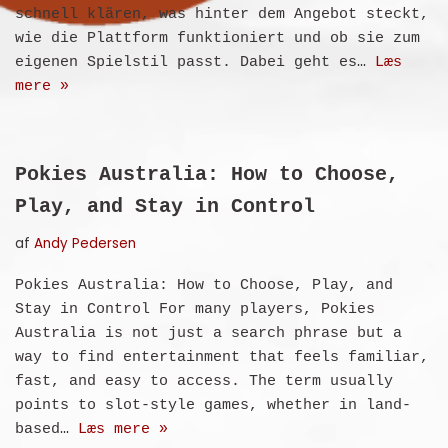
schnell klären, was hinter dem Angebot steckt,
wie die Plattform funktioniert und ob sie zum
eigenen Spielstil passt. Dabei geht es…
Læs
mere »
Pokies Australia: How to Choose,
Play, and Stay in Control
af
Andy Pedersen
Pokies Australia: How to Choose, Play, and
Stay in Control For many players, Pokies
Australia is not just a search phrase but a
way to find entertainment that feels familiar,
fast, and easy to access. The term usually
points to slot-style games, whether in land-
based…
Læs mere »