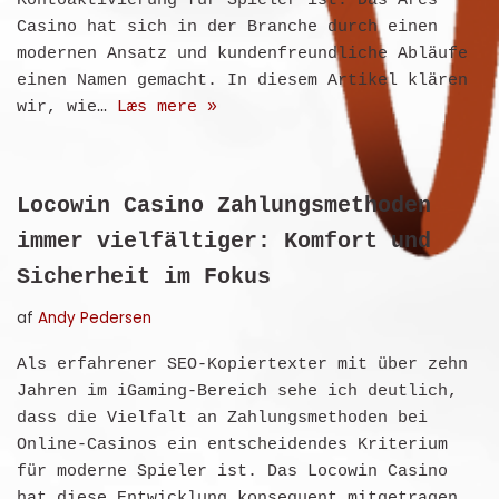
Kontoaktivierung für Spieler ist. Das Ares
Casino hat sich in der Branche durch einen
modernen Ansatz und kundenfreundliche Abläufe
einen Namen gemacht. In diesem Artikel klären
wir, wie…
Læs mere »
Locowin Casino Zahlungsmethoden
immer vielfältiger: Komfort und
Sicherheit im Fokus
af
Andy Pedersen
Als erfahrener SEO-Kopiertexter mit über zehn
Jahren im iGaming-Bereich sehe ich deutlich,
dass die Vielfalt an Zahlungsmethoden bei
Online-Casinos ein entscheidendes Kriterium
für moderne Spieler ist. Das Locowin Casino
hat diese Entwicklung konsequent mitgetragen