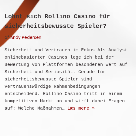
Lohnt sich Rollino Casino für
sicherheitsbewusste Spieler?
af
Andy Pedersen
Sicherheit und Vertrauen im Fokus Als Analyst
onlinebasierter Casinos lege ich bei der
Bewertung von Plattformen besonderen Wert auf
Sicherheit und Seriosität. Gerade für
sicherheitsbewusste Spieler sind
vertrauenswürdige Rahmenbedingungen
entscheidend. Rollino Casino tritt in einem
kompetitiven Markt an und wirft dabei Fragen
auf: Welche Maßnahmen…
Læs mere »