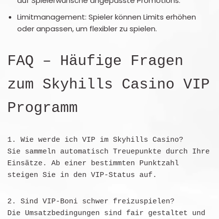
auf Spielerwünsche angepasste Promotions.
Limitmanagement: Spieler können Limits erhöhen
oder anpassen, um flexibler zu spielen.
FAQ – Häufige Fragen
zum Skyhills Casino VIP
Programm
1. Wie werde ich VIP im Skyhills Casino?
Sie sammeln automatisch Treuepunkte durch Ihre
Einsätze. Ab einer bestimmten Punktzahl
steigen Sie in den VIP-Status auf.
2. Sind VIP-Boni schwer freizuspielen?
Die Umsatzbedingungen sind fair gestaltet und