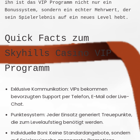
ihn ist das VIP Programm nicht nur ein
Bonussystem, sondern ein echter Mehrwert, der
sein Spielerlebnis auf ein neues Level hebt.
Quick Facts zum
Skyhills Casino VIP
Programm
Exklusive Kommunikation: VIPs bekommen
bevorzugten Support per Telefon, E-Mail oder Live-
Chat.
Punktesystem: Jeder Einsatz generiert Treuepunkte,
die zum Levelaufstieg benötigt werden.
Individuelle Boni: Keine Standardangebote, sondern