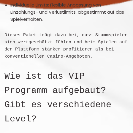
Individuelle Limits: Flexible Anpassung von
Einzahlungs- und Verlustlimits, abgestimmt auf das
Spielverhalten.
Dieses Paket trägt dazu bei, dass Stammspieler
sich wertgeschätzt fühlen und beim Spielen auf
der Plattform stärker profitieren als bei
konventionellen Casino-Angeboten.
Wie ist das VIP
Programm aufgebaut?
Gibt es verschiedene
Level?