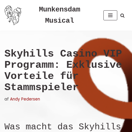
Munkensdam
Spring
Musical
til
indhold
Skyhills Casino VIP
Programm: Exklusive
Vorteile für
Stammspieler
af
Andy Pedersen
Was macht das Skyhills