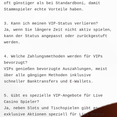
oft günstiger als bei Standardboni, damit
Stammspieler echte Vorteile haben.
3. Kann ich meinen VIP-Status verlieren?
Ja, wenn Sie längere Zeit nicht aktiv spielen,
kann der Status angepasst oder zurückgestuft
werden.
4. Welche Zahlungsmethoden werden für VIPs
bevorzugt?
VIPs genießen bevorzugte Auszahlungen, meist
über alle gängigen Methoden inklusive
schneller Banktransfers und E-Wallets.
5. Gibt es spezielle VIP-Angebote für Live
Casino Spieler?
Ja, neben Slots und Tischspielen gibt es
exklusive Aktionen speziell für Live Dealer