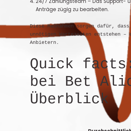
24/7 Zahlungsteam – Das Support- un
Anträge zügig zu bearbeiten.
Diese Maßnahmen sorgen dafür, dass
unnötigen Wartezeiten entstehen – 
Anbietern.
Quick facts
bei Bet Ali
Überblick