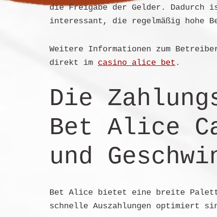
die Freigabe der Gelder. Dadurch i
interessant, die regelmäßig hohe B
Weitere Informationen zum Betreibe
direkt im
casino alice bet
.
Die Zahlung
Bet Alice C
und Geschwi
Bet Alice bietet eine breite Palet
schnelle Auszahlungen optimiert si