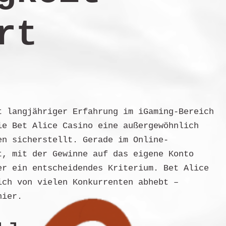
rt
t langjähriger Erfahrung im iGaming-Bereich
ie Bet Alice Casino eine außergewöhnlich
en sicherstellt. Gerade im Online-
t, mit der Gewinne auf das eigene Konto
er ein entscheidendes Kriterium. Bet Alice
ich von vielen Konkurrenten abhebt –
hier.