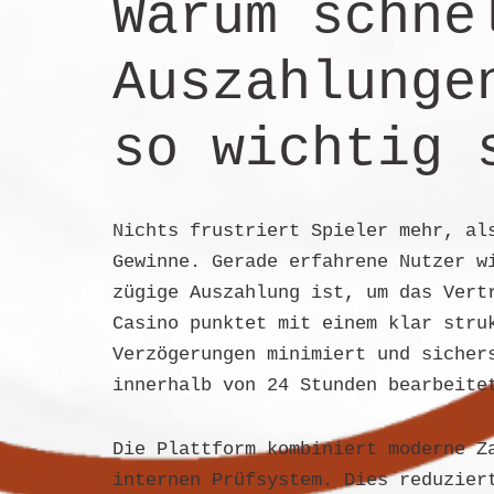
Warum schne
Auszahlunge
so wichtig 
Nichts frustriert Spieler mehr, al
Gewinne. Gerade erfahrene Nutzer w
zügige Auszahlung ist, um das Vert
Casino punktet mit einem klar stru
Verzögerungen minimiert und sicher
innerhalb von 24 Stunden bearbeite
Die Plattform kombiniert moderne Z
internen Prüfsystem. Dies reduzier