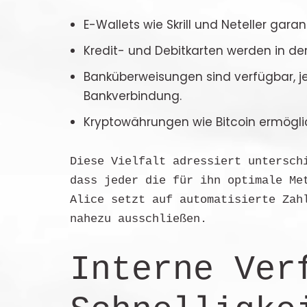
E-Wallets wie Skrill und Neteller gar
Kredit- und Debitkarten werden in de
Banküberweisungen sind verfügbar, 
Bankverbindung.
Kryptowährungen wie Bitcoin ermöglic
Diese Vielfalt adressiert untersch
dass jeder die für ihn optimale Me
Alice setzt auf automatisierte Zah
nahezu ausschließen.
Interne Ver