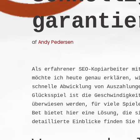
garantie
af
Andy Pedersen
Als erfahrener SEO-Kopiarbeiter mi
möchte ich heute genau erklären, w
schnelle Abwicklung von Auszahlung
Glücksspiel ist die Geschwindigkei
überwiesen werden, für viele Spiel
Bet bietet hier eine Lösung, die s
detaillierte Einblicke finden Sie 