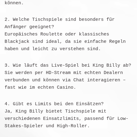
können.
2. Welche Tischspiele sind besonders für
Anfänger geeignet?
Europäisches Roulette oder klassisches
Blackjack sind ideal, da sie einfache Regeln
haben und leicht zu verstehen sind.
3. Wie läuft das Live-Spiel bei King Billy ab?
Sie werden per HD-Stream mit echten Dealern
verbunden und können via Chat interagieren –
fast wie im echten Casino.
4. Gibt es Limits bei den Einsätzen?
Ja, King Billy bietet Tischspiele mit
verschiedenen Einsatzlimits, passend für Low-
Stakes-Spieler und High-Roller.