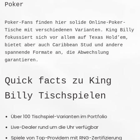
Poker
Poker-Fans finden hier solide Online-Poker-
Tische mit verschiedenen Varianten. King Billy
fokussiert sich vor allem auf Texas Hold’em,
bietet aber auch Caribbean Stud und andere
spannende Formate an, die Abwechslung
garantieren.
Quick facts zu King
Billy Tischspielen
Über 100 Tischspiel-Varianten im Portfolio
Live-Dealer rund um die Uhr verfügbar
Spiele von Top-Providern mit RNG-Zertifizierung