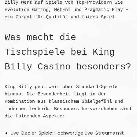
Billy Wert auf Spiele von Top-Providern wie
Evolution Gaming, NetEnt und Pragmatic Play –
ein Garant für Qualität und faires Spiel.
Was macht die
Tischspiele bei King
Billy Casino besonders?
King Billy geht weit über Standard-Spiele
hinaus. Die Besonderheit liegt in der
Kombination aus klassischem Spielgefühl und
moderner Technik. Besonders hervorzuheben sind
die folgenden Aspekte:
Live-Dealer-Spiele: Hochwertige Live-Streams mit