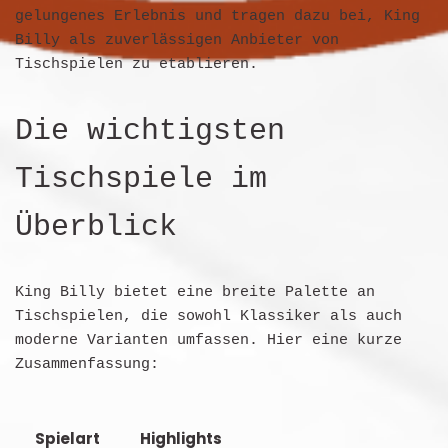
gelungenes Erlebnis und tragen dazu bei, King
Billy als zuverlässigen Anbieter von
Tischspielen zu etablieren.
Die wichtigsten
Tischspiele im
Überblick
King Billy bietet eine breite Palette an
Tischspielen, die sowohl Klassiker als auch
moderne Varianten umfassen. Hier eine kurze
Zusammenfassung:
Spielart
Highlights