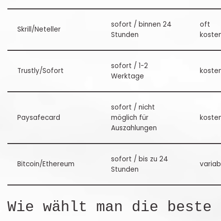
sofort / binnen 24
oft
Skrill/Neteller
Stunden
kosten
sofort / 1-2
Trustly/Sofort
kosten
Werktage
sofort / nicht
Paysafecard
möglich für
kosten
Auszahlungen
sofort / bis zu 24
Bitcoin/Ethereum
variab
Stunden
Wie wählt man die beste