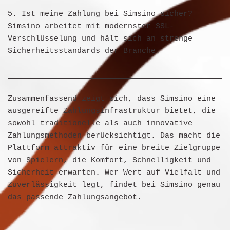
5. Ist meine Zahlung bei Simsino sicher?
Simsino arbeitet mit modernster SSL-
Verschlüsselung und hält sich an strenge
Sicherheitsstandards der Branche.
Zusammenfassend zeigt sich, dass Simsino eine
ausgereifte Zahlungsinfrastruktur bietet, die
sowohl traditionelle als auch innovative
Zahlungsmethoden berücksichtigt. Das macht die
Plattform attraktiv für eine breite Zielgruppe
von Spielern, die Komfort, Schnelligkeit und
Sicherheit erwarten. Wer Wert auf Vielfalt und
Zuverlässigkeit legt, findet bei Simsino genau
das passende Zahlungsangebot.