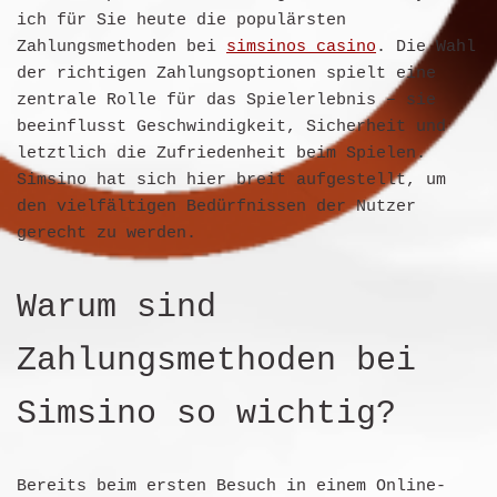
ich für Sie heute die populärsten
Zahlungsmethoden bei
simsinos casino
. Die Wahl
der richtigen Zahlungsoptionen spielt eine
zentrale Rolle für das Spielerlebnis – sie
beeinflusst Geschwindigkeit, Sicherheit und
letztlich die Zufriedenheit beim Spielen.
Simsino hat sich hier breit aufgestellt, um
den vielfältigen Bedürfnissen der Nutzer
gerecht zu werden.
Warum sind
Zahlungsmethoden bei
Simsino so wichtig?
Bereits beim ersten Besuch in einem Online-