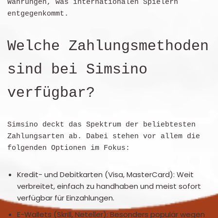
Währungen, was internationalen Spielern
entgegenkommt.
Welche Zahlungsmethoden
sind bei Simsino
verfügbar?
Simsino deckt das Spektrum der beliebtesten
Zahlungsarten ab. Dabei stehen vor allem die
folgenden Optionen im Fokus:
Kredit- und Debitkarten (Visa, MasterCard): Weit
verbreitet, einfach zu handhaben und meist sofort
verfügbar für Einzahlungen.
E-Wallets (Skrill, Neteller): Besonders populär wegen