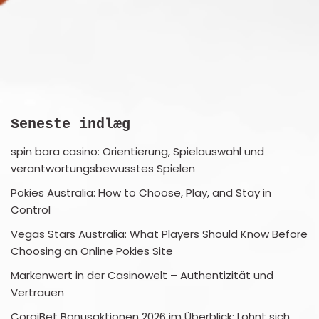
Seneste indlæg
spin bara casino: Orientierung, Spielauswahl und
verantwortungsbewusstes Spielen
Pokies Australia: How to Choose, Play, and Stay in
Control
Vegas Stars Australia: What Players Should Know Before
Choosing an Online Pokies Site
Markenwert in der Casinowelt – Authentizität und
Vertrauen
CorgiBet Bonusaktionen 2026 im Überblick: Lohnt sich