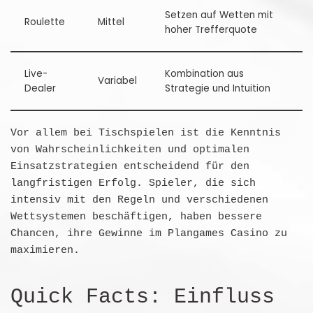
Setzen auf Wetten mit
Roulette
Mittel
hoher Trefferquote
Live-
Kombination aus
Variabel
Dealer
Strategie und Intuition
Vor allem bei Tischspielen ist die Kenntnis
von Wahrscheinlichkeiten und optimalen
Einsatzstrategien entscheidend für den
langfristigen Erfolg. Spieler, die sich
intensiv mit den Regeln und verschiedenen
Wettsystemen beschäftigen, haben bessere
Chancen, ihre Gewinne im Plangames Casino zu
maximieren.
Quick Facts: Einfluss