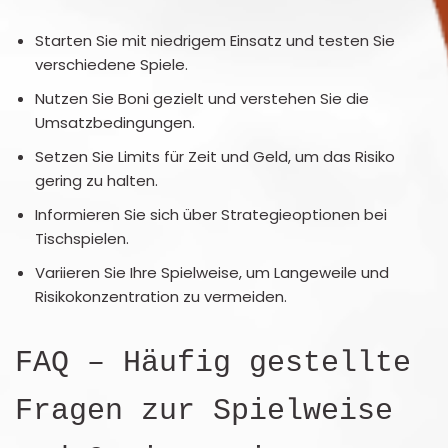
Starten Sie mit niedrigem Einsatz und testen Sie
verschiedene Spiele.
Nutzen Sie Boni gezielt und verstehen Sie die
Umsatzbedingungen.
Setzen Sie Limits für Zeit und Geld, um das Risiko
gering zu halten.
Informieren Sie sich über Strategieoptionen bei
Tischspielen.
Variieren Sie Ihre Spielweise, um Langeweile und
Risikokonzentration zu vermeiden.
FAQ – Häufig gestellte
Fragen zur Spielweise