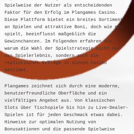
Spielweise der Nutzer als entscheidenden
Faktor für den Erfolg im Plangames Casino.
Diese Plattform bietet ein breites Sortiment
an Spielen und attraktive Boni, doch wie man
spielt, beeinflusst maßgeblich die
Gewinnchancen. Im Folgenden erfahren Sie,
warum die Wahl der Spielstrategie nicht nur
das Spielerlebnis, sondern auch die
realistischen Erträge in diesem Casino
bestimmt.
Plangames zeichnet sich durch eine moderne,
benutzerfreundliche Oberfläche und ein
vielfältiges Angebot aus. Von klassischen
Slots über Tischspiele bis hin zu Live-Dealer-
Spielen ist für jeden Geschmack etwas dabei.
Hinweise zur optimalen Nutzung von
Bonusaktionen und die passende Spielweise