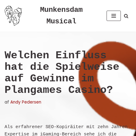
Munkensdam
Spring
Musical
til
indhold
Welchen Einfluss
hat die Spielweise
auf Gewinne im
Plangames Casino?
af
Andy Pedersen
Als erfahrener SEO-Kopiräiter mit zehn Jahren
Expertise im iGaming-Bereich sehe ich die