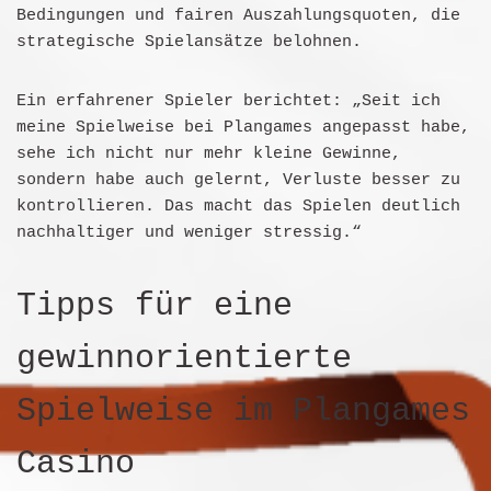
Bedingungen und fairen Auszahlungsquoten, die
strategische Spielansätze belohnen.
Ein erfahrener Spieler berichtet: „Seit ich
meine Spielweise bei Plangames angepasst habe,
sehe ich nicht nur mehr kleine Gewinne,
sondern habe auch gelernt, Verluste besser zu
kontrollieren. Das macht das Spielen deutlich
nachhaltiger und weniger stressig.“
Tipps für eine
gewinnorientierte
Spielweise im Plangames
Casino