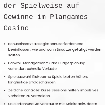
der Spielweise auf
Gewinne im Plangames
Casino
Bonuseinsatzstrategie: Bonuserfordernisse
beeinflussen, wie und wann Einsätze getätigt werden
sollten.
Bankroll-Management: Klare Budgetplanung
verhindert schnelle Verluste.
Spielauswahl: Risikoarme Spiele bieten höhere
langfristige Erfolgschancen.
Zeitliche Kontrolle: Kurze Sessions helfen, impulsives
Verhalten zu vermeiden.
Spielerfahrung: Je vertrauter mit Spielregeln, desto