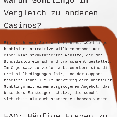
Warum Gomblingo im
Vergleich zu anderen
Casinos?
Ein erfahrener Spieler berichtet: „Gomblingo
kombiniert attraktive Willkommensboni mit
einer klar strukturierten Website, die den
Bonusdialog einfach und transparent gestaltet.
Im Gegensatz zu vielen Wettbewerbern sind die
Freispielbedingungen fair, und der Support
reagiert schnell.“ Im Marktvergleich überzeugt
Gomblingo mit einem ausgewogenen Angebot, das
besonders Einsteiger schätzt, die sowohl
Sicherheit als auch spannende Chancen suchen.
FAQ: Häufige Fragen zu