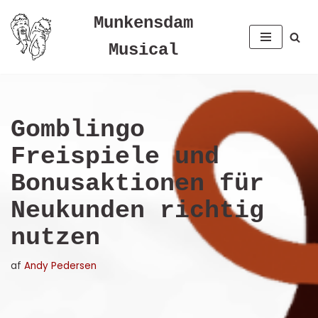
Munkensdam
Spring
Musical
til
indhold
Gomblingo
Freispiele und
Bonusaktionen für
Neukunden richtig
nutzen
af
Andy Pedersen