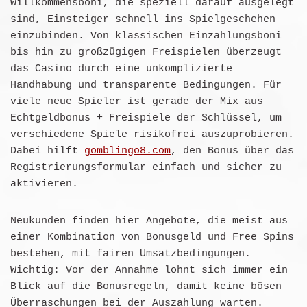
Willkommensboni, die speziell darauf ausgelegt
sind, Einsteiger schnell ins Spielgeschehen
einzubinden. Von klassischen Einzahlungsboni
bis hin zu großzügigen Freispielen überzeugt
das Casino durch eine unkomplizierte
Handhabung und transparente Bedingungen. Für
viele neue Spieler ist gerade der Mix aus
Echtgeldbonus + Freispiele der Schlüssel, um
verschiedene Spiele risikofrei auszuprobieren.
Dabei hilft
gomblingo8.com
, den Bonus über das
Registrierungsformular einfach und sicher zu
aktivieren.
Neukunden finden hier Angebote, die meist aus
einer Kombination von Bonusgeld und Free Spins
bestehen, mit fairen Umsatzbedingungen.
Wichtig: Vor der Annahme lohnt sich immer ein
Blick auf die Bonusregeln, damit keine bösen
Überraschungen bei der Auszahlung warten.