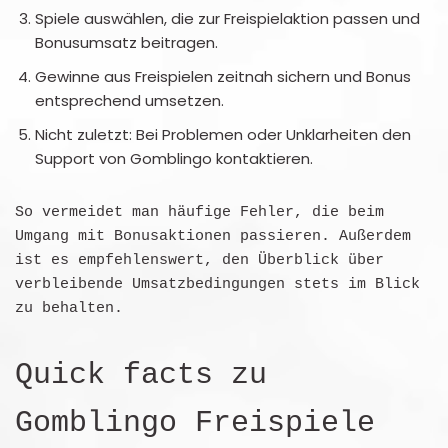
Spiele auswählen, die zur Freispielaktion passen und
Bonusumsatz beitragen.
Gewinne aus Freispielen zeitnah sichern und Bonus
entsprechend umsetzen.
Nicht zuletzt: Bei Problemen oder Unklarheiten den
Support von Gomblingo kontaktieren.
So vermeidet man häufige Fehler, die beim
Umgang mit Bonusaktionen passieren. Außerdem
ist es empfehlenswert, den Überblick über
verbleibende Umsatzbedingungen stets im Blick
zu behalten.
Quick facts zu
Gomblingo Freispiele