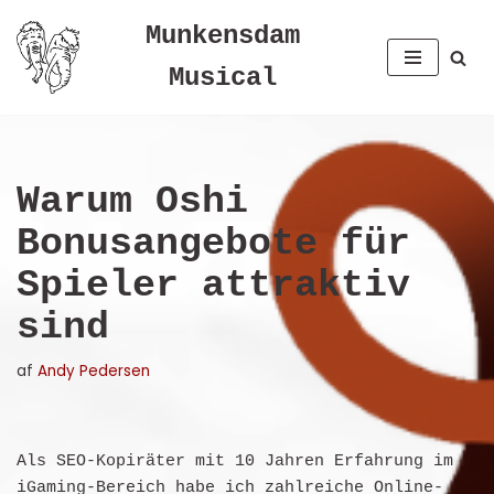
Munkensdam
Spring
Musical
til
indhold
Warum Oshi
Bonusangebote für
Spieler attraktiv
sind
af
Andy Pedersen
Als SEO-Kopiräter mit 10 Jahren Erfahrung im
iGaming-Bereich habe ich zahlreiche Online-