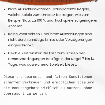
im Vergleich zu anderen Anbietern relativ niedrig ist.
Klare Ausschlusskriterien: Transparente Regeln,
welche Spiele zum Umsatz beitragen, wie zum
Beispiel Slots zu 100 % und Tischspiele zu geringeren
Anteilen.
Keine versteckten Gebühren: Auszahlungen sind
nicht durch unnötige Limits oder Verzögerungen
eingeschränkt.
Flexible Zeitfenster: Die Frist zum Erfüllen der
Umsatzbedingungen beträgt in der Regel 7 bis 14
Tage, was ausreichend Spielzeit bietet.
Diese transparenten und fairen Konditionen
schaffen Vertrauen und ermöglichen Spielern,
die Bonusangebote wirklich zu nutzen, ohne
überrascht zu werden.