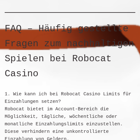
FAQ – Häufig gestellte
Fragen zum nachhaltigen
Spielen bei Robocat
Casino
1. Wie kann ich bei Robocat Casino Limits für
Einzahlungen setzen?
Robocat bietet im Account-Bereich die
Möglichkeit, tägliche, wöchentliche oder
monatliche Einzahlungslimits einzustellen.
Diese verhindern eine unkontrollierte
Einzahlung von Geldern.