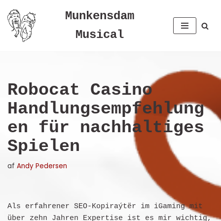
Munkensdam
Spring
Musical
til
indhold
Robocat Casino
Handlungsempfehlung
en für nachhaltiges
Spielen
af
Andy Pedersen
Als erfahrener SEO-Kopiraýtër im iGaming mit
über zehn Jahren Expertise ist es mir wichtig,