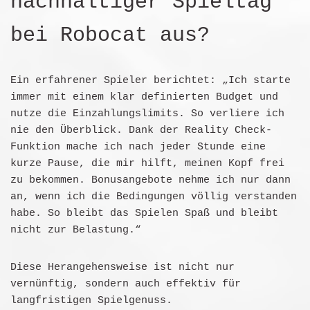
nachhaltiger Spieltag
bei Robocat aus?
Ein erfahrener Spieler berichtet: „Ich starte
immer mit einem klar definierten Budget und
nutze die Einzahlungslimits. So verliere ich
nie den Überblick. Dank der Reality Check-
Funktion mache ich nach jeder Stunde eine
kurze Pause, die mir hilft, meinen Kopf frei
zu bekommen. Bonusangebote nehme ich nur dann
an, wenn ich die Bedingungen völlig verstanden
habe. So bleibt das Spielen Spaß und bleibt
nicht zur Belastung.“
Diese Herangehensweise ist nicht nur
vernünftig, sondern auch effektiv für
langfristigen Spielgenuss.