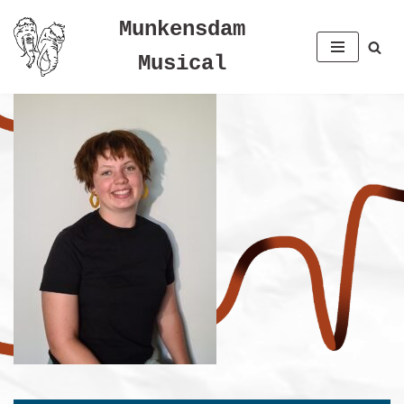
Munkensdam
Spring
Musical
til
indhold