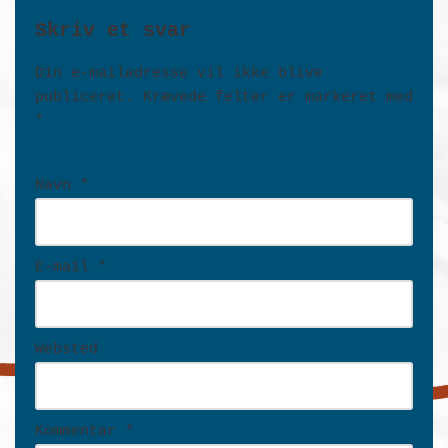
Skriv et svar
Din e-mailadresse vil ikke blive
publiceret.
Krævede felter er markeret med
*
Navn
*
E-mail
*
Websted
Kommentar
*