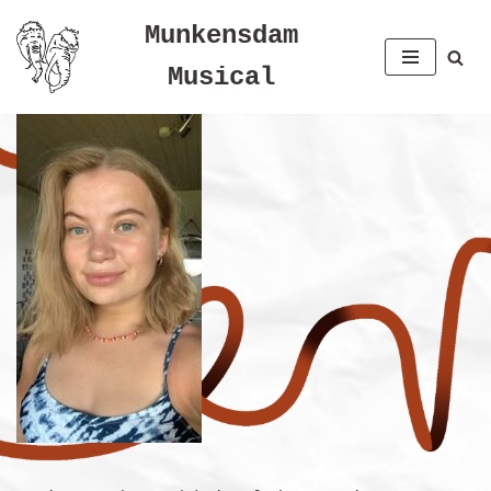
Munkensdam
Spring
Musical
til
indhold