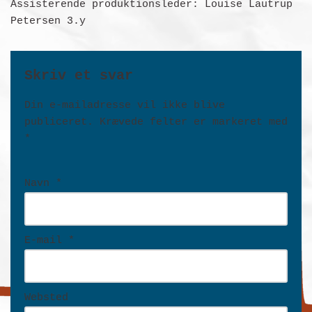
Assisterende produktionsleder: Louise Lautrup
Petersen 3.y
Skriv et svar
Din e-mailadresse vil ikke blive
publiceret.
Krævede felter er markeret med
*
Navn
*
E-mail
*
Websted